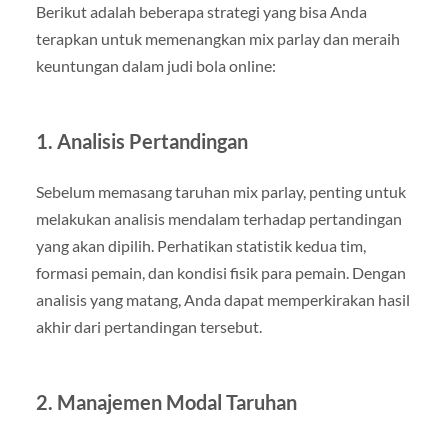
Berikut adalah beberapa strategi yang bisa Anda
terapkan untuk memenangkan mix parlay dan meraih
keuntungan dalam judi bola online:
1. Analisis Pertandingan
Sebelum memasang taruhan mix parlay, penting untuk
melakukan analisis mendalam terhadap pertandingan
yang akan dipilih. Perhatikan statistik kedua tim,
formasi pemain, dan kondisi fisik para pemain. Dengan
analisis yang matang, Anda dapat memperkirakan hasil
akhir dari pertandingan tersebut.
2. Manajemen Modal Taruhan