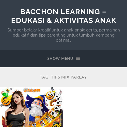
BACCHON LEARNING –
EDUKASI & AKTIVITAS ANAK
Sumber belajar kreatif untuk anak-anak: cerita, permainan
edukatif, dan tips parenting untuk tumbuh kembang
optimal.
SHOW MENU
TAG:
TIPS MIX PARLAY