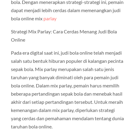
bola. Dengan menerapkan strategi-strategi ini, pemain
dapat menjadi lebih cerdas dalam memenangkan judi
bola online mix
parlay
Strategi Mix Parlay: Cara Cerdas Menang Judi Bola
Online
Pada era digital saat ini, judi bola online telah menjadi
salah satu bentuk hiburan populer di kalangan pecinta
sepak bola. Mix parlay merupakan salah satu jenis
taruhan yang banyak diminati oleh para pemain judi
bola online. Dalam mix parlay, pemain harus memilih
beberapa pertandingan sepak bola dan menebak hasil
akhir dari setiap pertandingan tersebut. Untuk meraih
kemenangan dalam mix parlay, diperlukan strategi
yang cerdas dan pemahaman mendalam tentang dunia
taruhan bola online.